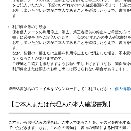
をご記入いただき、 下記のいずれかの本人確認書類を添えて、記載
お申し出いただいた方がご本人であることを確認したうえで、書面を
す。
利用停止等の手続き
保有個人データの利用停止、消去、第三者提供の停止をご希望の方は
書」に必要事項をご記入いただき、 下記のいずれかの本人確認書類
お申し出いただいた方がご本人であることを確認したうえで、書面を
す。
なお、情報の一部または全部を利用停止または消去した場合、不本意
なくなることがありますので、
ご理解とご協力を賜りますようお願い申し上げます（なお、関係法令
利用停止または消去のお申し出には応じられない場合があります）。
※申込書は右のファイルをダウンロードしてご利用ください。
個人情報
【ご本人または代理人の本人確認書類】
ご本人からお申込みの場合は、ご本人であることを、その旨を確認する
ていただきます。なお、これらの書類は、書面の郵送による回答の際に