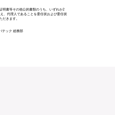
証明書等その他公的書類のうち、いずれか2
加え、代理人であることを委任状および委任状
ただきます。
エバテック 総務部