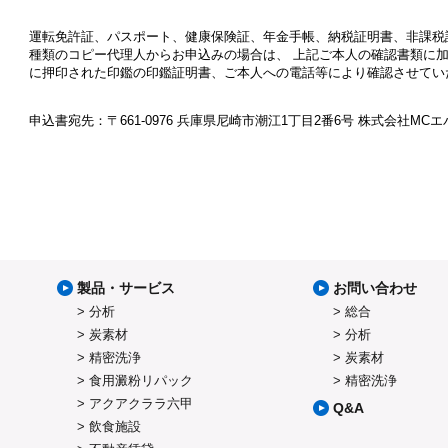
運転免許証、パスポート、健康保険証、年金手帳、納税証明書、非課税
種類のコピー代理人からお申込みの場合は、 上記ご本人の確認書類に
に押印された印鑑の印鑑証明書、ご本人への電話等により確認させてい
申込書宛先：〒661-0976 兵庫県尼崎市潮江1丁目2番6号 株式会社MC
製品・サービス
お問い合わせ
分析
総合
炭素材
分析
精密洗浄
炭素材
食用澱粉リパック
精密洗浄
アクアクララ六甲
Q&A
飲食施設