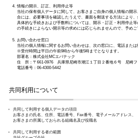
情報の開示、訂正、利用停止等
当社の保有個人データに関して、お客さまご自身の個人情報の開示
合には、必要事項を確認したうえで、書面を郵送する方法により、
具体的な手続きおよび手数料については、開示・訂正・利用停止等
の手続きによらない開示等の求めには応じられませんので、予めご
お問い合わせ窓口
当社の個人情報に関するお問い合わせは、次の窓口に、電話または
※受付時間は平日の午前9時から午後5時までとなります。
部署名：株式会社MCエバテック
住 所：〒661-0976 兵庫県尼崎市潮江１丁目２番地６号 尼崎
電話番号：06-4300-5442
共同利用について
共同して利用する個人データの項目
お客さまの氏名、住所、電話番号、Fax番号、電子メールアドレス、
お客さまの所属しておられる組織名及び役職名
共同して利用する者の範囲
当社グループ会社